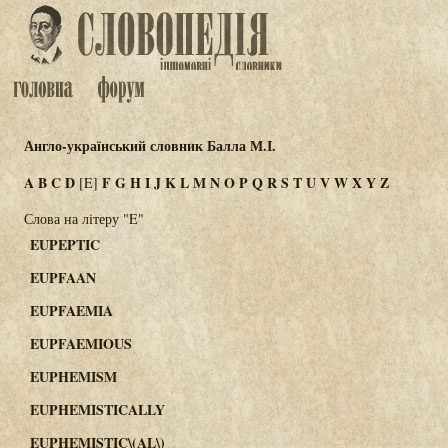
Англо-український словник Балла М.І.
A
B
C
D
F
G
H
I
J
K
L
M
N
O
P
Q
R
S
T
U
V
W
X
Y
Z
[E]
Слова на літеру "E"
EUPEPTIC
EUPFAAN
EUPFAEMIA
EUPFAEMIOUS
EUPHEMISM
EUPHEMISTICALLY
EUPHEMISTIC\(AL\)