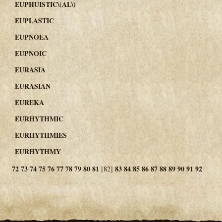
EUPHUISTIC\(AL\)
EUPLASTIC
EUPNOEA
EUPNOIC
EURASIA
EURASIAN
EUREKA
EURHYTHMIC
EURHYTHMIES
EURHYTHMY
72
73
74
75
76
77
78
79
80
81
83
84
85
86
87
88
89
90
91
92
[82]