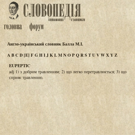
Англо-український словник Балла М.І.
A
B
C
D
[E]
F
G
H
I
J
K
L
M
N
O
P
Q
R
S
T
U
V
W
X
Y
Z
EUPEPTIC
adj 1) з добрим травленням; 2) що легко перетравлюється; 3) що
сприяє травленню.