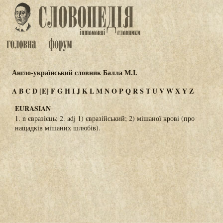
Англо-український словник Балла М.І.
A
B
C
D
[E]
F
G
H
I
J
K
L
M
N
O
P
Q
R
S
T
U
V
W
X
Y
Z
EURASIAN
1. n євразієць; 2. adj 1) євразійський; 2) мішаної крові (про
нащадків мішаних шлюбів).