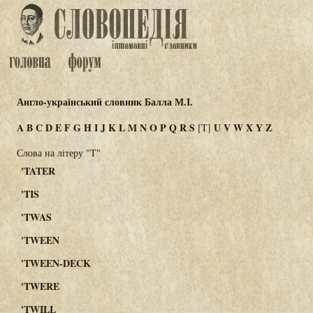
Англо-український словник Балла М.І.
A
B
C
D
E
F
G
H
I
J
K
L
M
N
O
P
Q
R
S
U
V
W
X
Y
Z
[T]
Слова на літеру "T"
'TATER
'TIS
'TWAS
'TWEEN
'TWEEN-DECK
'TWERE
'TWILL