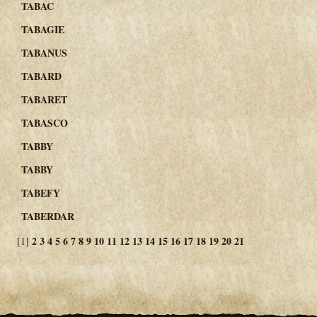
TABAC
TABAGIE
TABANUS
TABARD
TABARET
TABASCO
TABBY
TABBY
TABEFY
TABERDAR
2
3
4
5
6
7
8
9
10
11
12
13
14
15
16
17
18
19
20
21
[1]