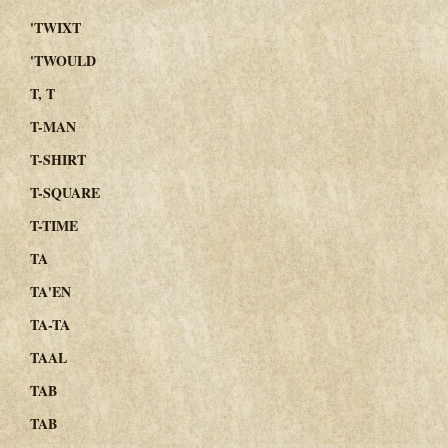
'TWIXT
'TWOULD
T, T
T-MAN
T-SHIRT
T-SQUARE
T-TIME
TA
TA'EN
TA-TA
TAAL
TAB
TAB