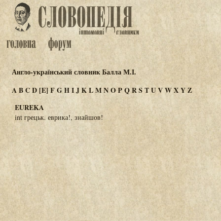
Англо-український словник Балла М.І.
A
B
C
D
[E]
F
G
H
I
J
K
L
M
N
O
P
Q
R
S
T
U
V
W
X
Y
Z
EUREKA
int грецьк. еврика!, знайшов!