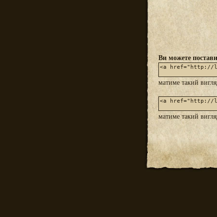
Ви можете постави
матиме такий вигл
матиме такий вигл