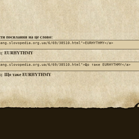
ти посилання на це слово:
EURHYTHMY
яд:
Що таке EURHYTHMY
яд: