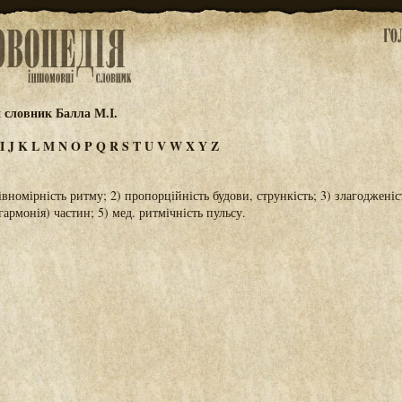
 словник Балла М.І.
I
J
K
L
M
N
O
P
Q
R
S
T
U
V
W
X
Y
Z
рівномірність ритму; 2) пропорційність будови, стрункість; 3) злагодженіс
(гармонія) частин; 5) мед. ритмічність пульсу.