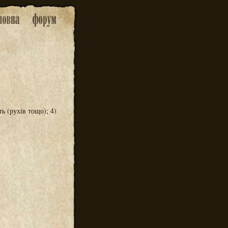
ть (рухів тощо); 4)