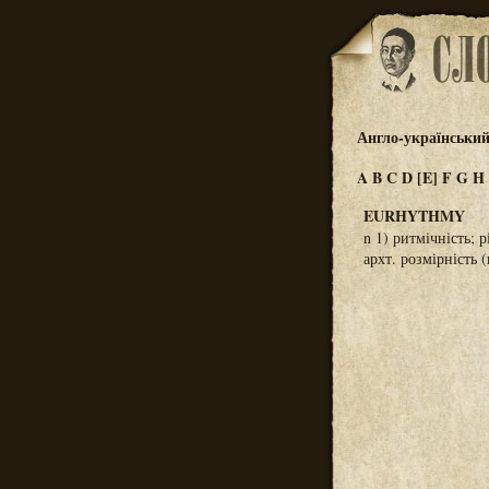
Англо-український
A
B
C
D
[E]
F
G
H
EURHYTHMY
n 1) ритмічність; 
архт. розмірність 