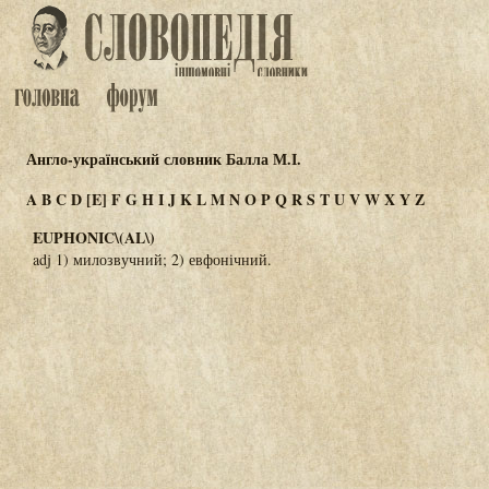
Англо-український словник Балла М.І.
A
B
C
D
[E]
F
G
H
I
J
K
L
M
N
O
P
Q
R
S
T
U
V
W
X
Y
Z
EUPHONIC\(AL\)
adj 1) милозвучний; 2) евфонічний.