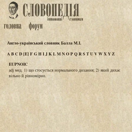
Англо-український словник Балла М.І.
A
B
C
D
[E]
F
G
H
I
J
K
L
M
N
O
P
Q
R
S
T
U
V
W
X
Y
Z
EUPNOIC
adj мед. 1) що стосується нормального дихання; 2) який дихає
вільно й рівномірно.