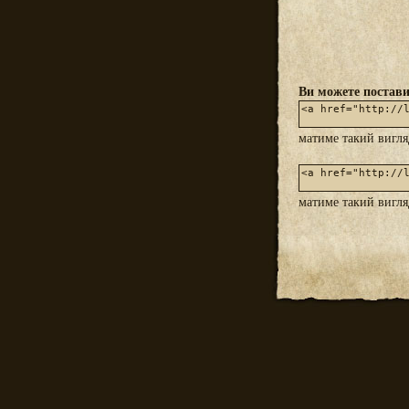
Ви можете постави
матиме такий вигл
матиме такий вигл