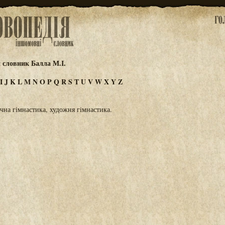
 словник Балла М.І.
I
J
K
L
M
N
O
P
Q
R
S
T
U
V
W
X
Y
Z
ічна гімнастика, художня гімнастика.