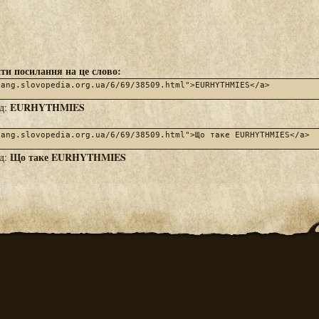
ти посилання на це слово:
EURHYTHMIES
яд:
Що таке EURHYTHMIES
яд: