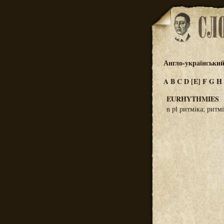
Англо-український
A
B
C
D
[E]
F
G
H
EURHYTHMIES
n pl ритміка; ритм