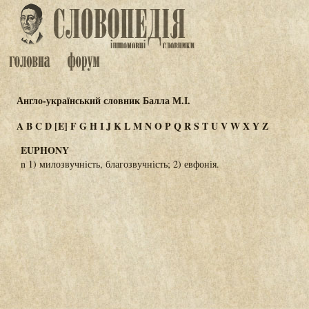
Англо-український словник Балла М.І.
A
B
C
D
[E]
F
G
H
I
J
K
L
M
N
O
P
Q
R
S
T
U
V
W
X
Y
Z
EUPHONY
n 1) милозвучність, благозвучність; 2) евфонія.