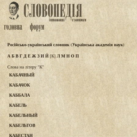
Російсько-український словник (Українська академія наук)
А
Б
В
Г
Д
Е
Ж
З
И
Й
Л
М
Н
О
П
[К]
Слова на літеру "К"
КАБАЧНЫЙ
КАБАЧОК
КАББАЛА
КАБЕЛЬ
КАБЕЛЬНЫЙ
КАБЕЛЬТОВ
КАБЕСТАН