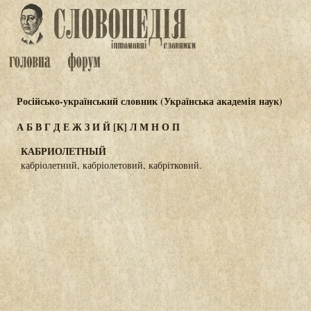
Російсько-український словник (Українська академія наук)
А
Б
В
Г
Д
Е
Ж
З
И
Й
[К]
Л
М
Н
О
П
КАБРИОЛЕТНЫЙ
кабріолетний, кабріолетовий, кабрітковий.