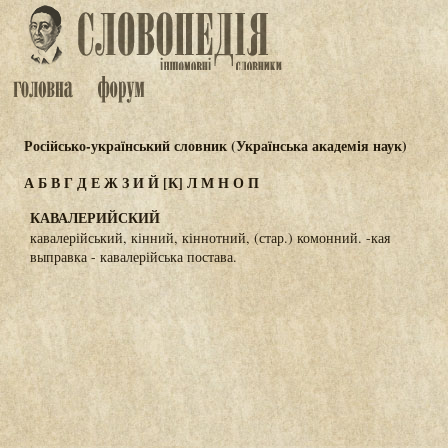
Російсько-український словник (Українська академія наук)
А
Б
В
Г
Д
Е
Ж
З
И
Й
[К]
Л
М
Н
О
П
КАВАЛЕРИЙСКИЙ
кавалерійський, кінний, кіннотний, (стар.) комонний. -кая
выправка - кавалерійська постава.