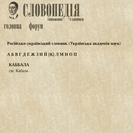
Російсько-український словник (Українська академія наук)
А
Б
В
Г
Д
Е
Ж
З
И
Й
[К]
Л
М
Н
О
П
КАББАЛА
см. Кабала.