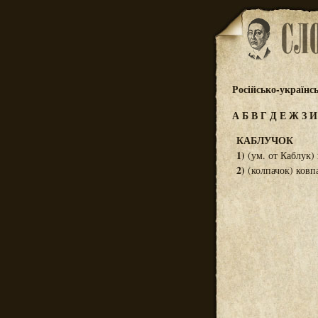
Російсько-українс
А
Б
В
Г
Д
Е
Ж
З
КАБЛУЧОК
1)
(ум. от Каблук) 
2)
(колпачок) ковп