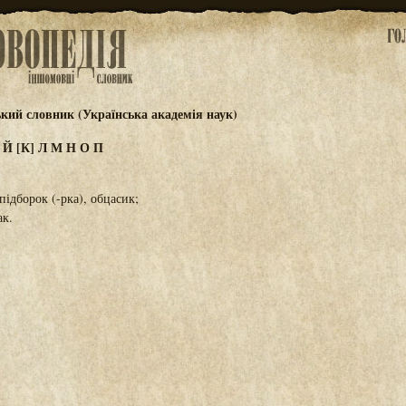
ький словник (Українська академія наук)
И
Й
[К]
Л
М
Н
О
П
підборок (-рка), обцасик;
ак.