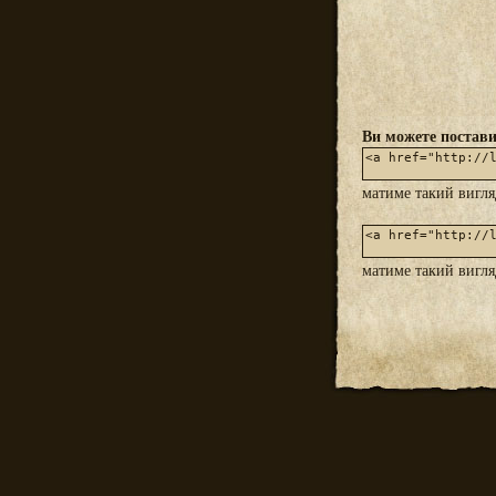
Ви можете постави
матиме такий вигл
матиме такий вигл