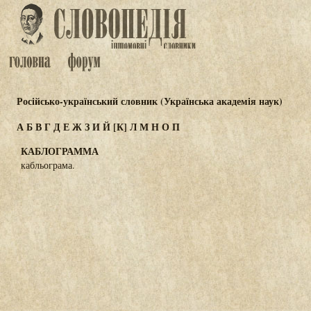
Російсько-український словник (Українська академія наук)
А
Б
В
Г
Д
Е
Ж
З
И
Й
[К]
Л
М
Н
О
П
КАБЛОГРАММА
кабльограма.