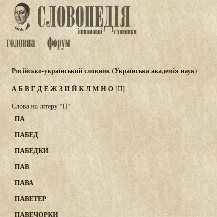
Російсько-український словник (Українська академія наук)
А
Б
В
Г
Д
Е
Ж
З
И
Й
К
Л
М
Н
О
[П]
Слова на літеру "П"
ПА
ПАБЕД
ПАБЕДКИ
ПАВ
ПАВА
ПАВЕТЕР
ПАВЕЧОРКИ