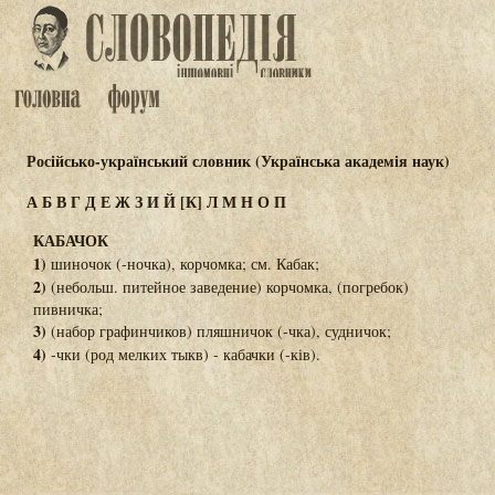
Російсько-український словник (Українська академія наук)
А
Б
В
Г
Д
Е
Ж
З
И
Й
[К]
Л
М
Н
О
П
КАБАЧОК
1)
шиночок (-ночка), корчомка; см. Кабак;
2)
(небольш. питейное заведение) корчомка, (погребок)
пивничка;
3)
(набор графинчиков) пляшничок (-чка), судничок;
4)
-чки (род мелких тыкв) - кабачки (-ків).