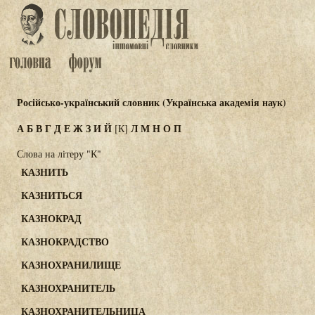
Російсько-український словник (Українська академія наук)
А
Б
В
Г
Д
Е
Ж
З
И
Й
Л
М
Н
О
П
[К]
Слова на літеру "К"
КАЗНИТЬ
КАЗНИТЬСЯ
КАЗНОКРАД
КАЗНОКРАДСТВО
КАЗНОХРАНИЛИЩЕ
КАЗНОХРАНИТЕЛЬ
КАЗНОХРАНИТЕЛЬНИЦА