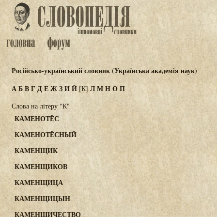
Російсько-український словник (Українська академія наук)
А
Б
В
Г
Д
Е
Ж
З
И
Й
Л
М
Н
О
П
[К]
Слова на літеру "К"
КАМЕНОТЁС
КАМЕНОТЁСНЫЙ
КАМЕНЩИК
КАМЕНЩИКОВ
КАМЕНЩИЦА
КАМЕНЩИЦЫН
КАМЕНЩИЧЕСТВО