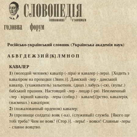
Російсько-український словник (Українська академія наук)
А
Б
В
Г
Д
Е
Ж
З
И
Й
[К]
Л
М
Н
О
П
КАВАЛЕР
1)
(молодой человек) кавалір (-ліра) и кавалер (-лера). [Ходить з
каваліром на проходки (Звин.)]. Дамский -лер - дамський
кавалір, (ухаживатель) зальотник, (диал.) лабусь (-ся), (вульг.)
бабський празник. Настоящий -лер - лицар (-ря). Неизменный
-лер - вірний кавалір. -леры (собир.) - кавале[і]рство, кавалерія,
(насмешл.) кавалірня;
2)
(пожалованный орденом) кавалер;
3)
(прозвище солдата) вояк (-ка), (служивый) служба. [Якого ще
тобі треба? Чим не вояк! (Стор.)]. -леры! - вояки! Славные -леры
- славне вояцтво.