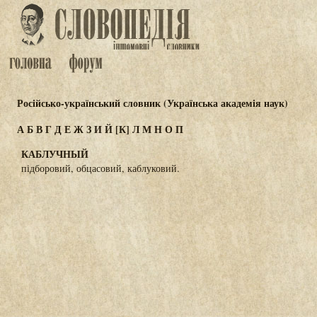
Російсько-український словник (Українська академія наук)
А
Б
В
Г
Д
Е
Ж
З
И
Й
[К]
Л
М
Н
О
П
КАБЛУЧНЫЙ
підборовий, обцасовий, каблуковий.