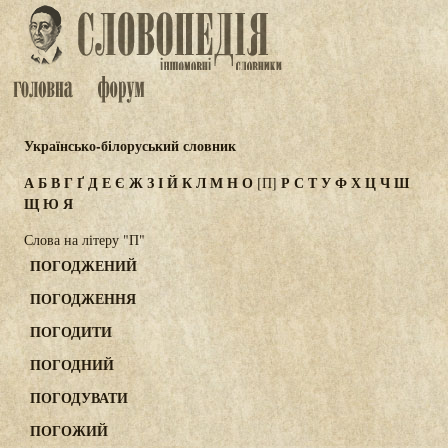
Українсько-білоруський словник
А
Б
В
Г
Ґ
Д
Е
Є
Ж
З
І
Й
К
Л
М
Н
О
Р
С
Т
У
Ф
Х
Ц
Ч
Ш
[П]
Щ
Ю
Я
Слова на літеру "П"
ПОГОДЖЕНИЙ
ПОГОДЖЕННЯ
ПОГОДИТИ
ПОГОДНИЙ
ПОГОДУВАТИ
ПОГОЖИЙ