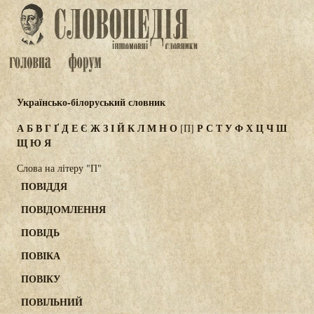
Українсько-білоруський словник
А
Б
В
Г
Ґ
Д
Е
Є
Ж
З
І
Й
К
Л
М
Н
О
Р
С
Т
У
Ф
Х
Ц
Ч
Ш
[П]
Щ
Ю
Я
Слова на літеру "П"
ПОВІДДЯ
ПОВІДОМЛЕННЯ
ПОВІДЬ
ПОВІКА
ПОВІКУ
ПОВІЛЬНИЙ