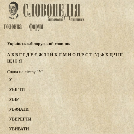
Українсько-білоруський словник
А
Б
В
Г
Ґ
Д
Е
Є
Ж
З
І
Й
К
Л
М
Н
О
П
Р
С
Т
Ф
Х
Ц
Ч
Ш
[У]
Щ
Ю
Я
Слова на літеру "У"
У
УБІГТИ
УБІР
УБАЧАТИ
УБЕРЕГТИ
УБИВАТИ