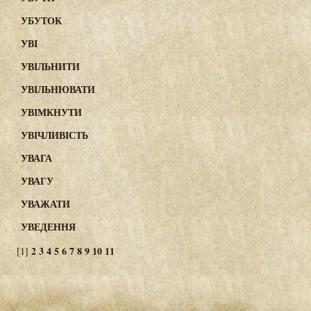
УБУТОК
УВІ
УВІЛЬНИТИ
УВІЛЬНЮВАТИ
УВІМКНУТИ
УВІЧЛИВІСТЬ
УВАГА
УВАГУ
УВАЖАТИ
УВЕДЕННЯ
2
3
4
5
6
7
8
9
10
11
[1]