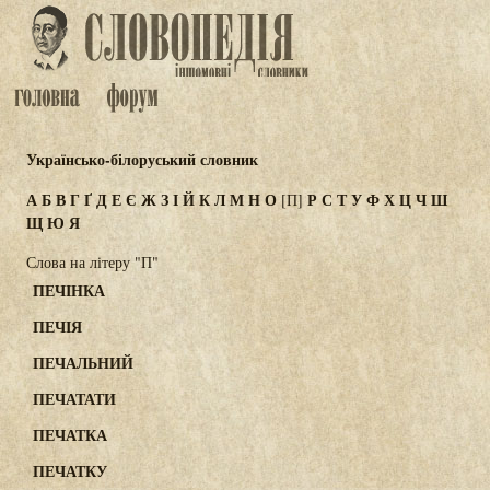
Українсько-білоруський словник
А
Б
В
Г
Ґ
Д
Е
Є
Ж
З
І
Й
К
Л
М
Н
О
Р
С
Т
У
Ф
Х
Ц
Ч
Ш
[П]
Щ
Ю
Я
Слова на літеру "П"
ПЕЧІНКА
ПЕЧІЯ
ПЕЧАЛЬНИЙ
ПЕЧАТАТИ
ПЕЧАТКА
ПЕЧАТКУ