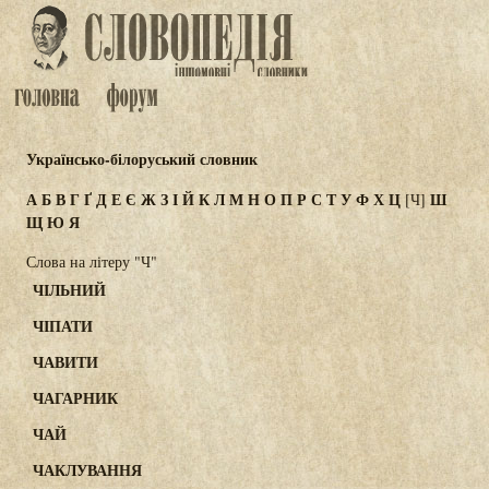
Українсько-білоруський словник
А
Б
В
Г
Ґ
Д
Е
Є
Ж
З
І
Й
К
Л
М
Н
О
П
Р
С
Т
У
Ф
Х
Ц
Ш
[Ч]
Щ
Ю
Я
Слова на літеру "Ч"
ЧІЛЬНИЙ
ЧІПАТИ
ЧАВИТИ
ЧАГАРНИК
ЧАЙ
ЧАКЛУВАННЯ