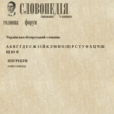
Українсько-білоруський словник
А
Б
В
Г
Ґ
Д
Е
Є
Ж
З
І
Й
К
Л
М
Н
О
[П]
Р
С
Т
У
Ф
Х
Ц
Ч
Ш
Щ
Ю
Я
ПОГРЕБТИ
павеславаць