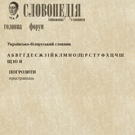
Українсько-білоруський словник
А
Б
В
Г
Ґ
Д
Е
Є
Ж
З
І
Й
К
Л
М
Н
О
[П]
Р
С
Т
У
Ф
Х
Ц
Ч
Ш
Щ
Ю
Я
ПОГРОЗИТИ
прыстрашыць