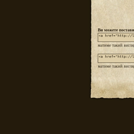
Ви можете постави
матиме такий вигл
матиме такий вигл