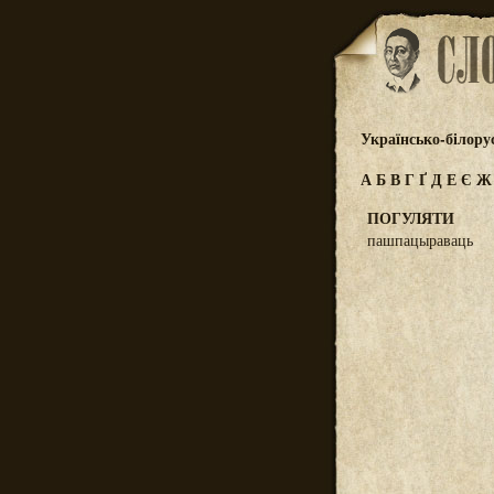
Українсько-білору
А
Б
В
Г
Ґ
Д
Е
Є
ПОГУЛЯТИ
пашпацыраваць