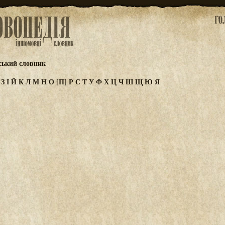
ський словник
Ж
З
І
Й
К
Л
М
Н
О
[П]
Р
С
Т
У
Ф
Х
Ц
Ч
Ш
Щ
Ю
Я