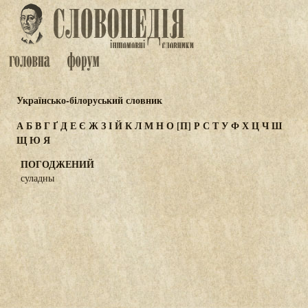
Українсько-білоруський словник
А
Б
В
Г
Ґ
Д
Е
Є
Ж
З
І
Й
К
Л
М
Н
О
[П]
Р
С
Т
У
Ф
Х
Ц
Ч
Ш
Щ
Ю
Я
ПОГОДЖЕНИЙ
суладны