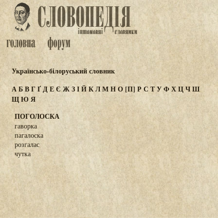
Українсько-білоруський словник
А
Б
В
Г
Ґ
Д
Е
Є
Ж
З
І
Й
К
Л
М
Н
О
[П]
Р
С
Т
У
Ф
Х
Ц
Ч
Ш
Щ
Ю
Я
ПОГОЛОСКА
гаворка
пагалоска
розгалас
чутка