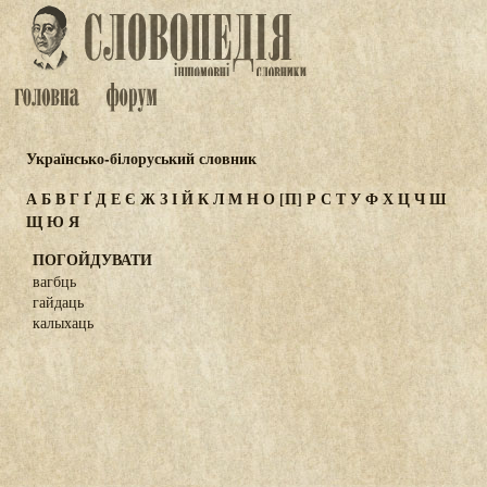
Українсько-білоруський словник
А
Б
В
Г
Ґ
Д
Е
Є
Ж
З
І
Й
К
Л
М
Н
О
[П]
Р
С
Т
У
Ф
Х
Ц
Ч
Ш
Щ
Ю
Я
ПОГОЙДУВАТИ
вагбць
гайдаць
калыхаць