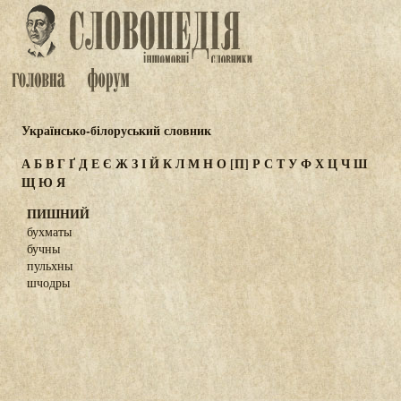
Українсько-білоруський словник
А
Б
В
Г
Ґ
Д
Е
Є
Ж
З
І
Й
К
Л
М
Н
О
[П]
Р
С
Т
У
Ф
Х
Ц
Ч
Ш
Щ
Ю
Я
ПИШНИЙ
бухматы
бучны
пульхны
шчодры