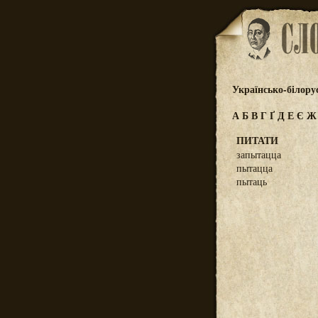
Українсько-білору
А
Б
В
Г
Ґ
Д
Е
Є
ПИТАТИ
запытацца
пытацца
пытаць