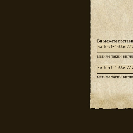
Ви можете постави
матиме такий вигл
матиме такий вигл