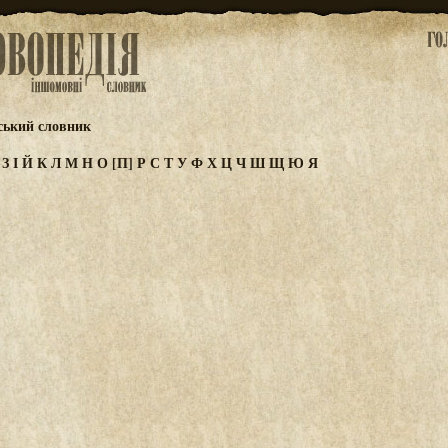
ський словник
Ж
З
І
Й
К
Л
М
Н
О
[П]
Р
С
Т
У
Ф
Х
Ц
Ч
Ш
Щ
Ю
Я