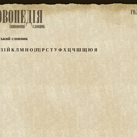
ський словник
Ж
З
І
Й
К
Л
М
Н
О
[П]
Р
С
Т
У
Ф
Х
Ц
Ч
Ш
Щ
Ю
Я