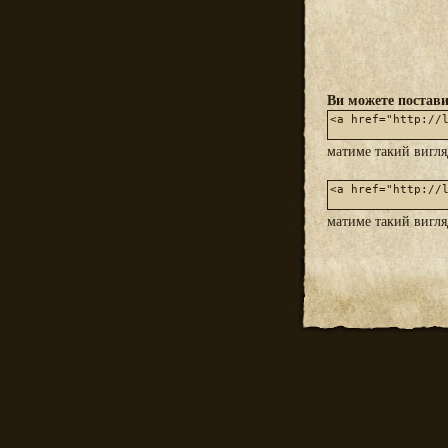
Ви можете постави
матиме такий вигл
матиме такий вигл