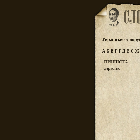
Українсько-білору
А
Б
В
Г
Ґ
Д
Е
Є
ПИШНОТА
хараство