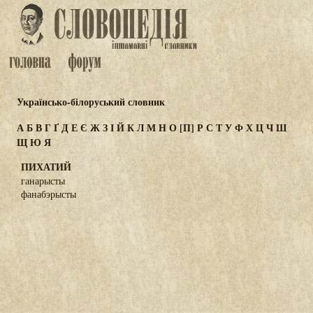
Українсько-білоруський словник
А
Б
В
Г
Ґ
Д
Е
Є
Ж
З
І
Й
К
Л
М
Н
О
[П]
Р
С
Т
У
Ф
Х
Ц
Ч
Ш
Щ
Ю
Я
ПИХАТИЙ
ганарысты
фанабэрысты