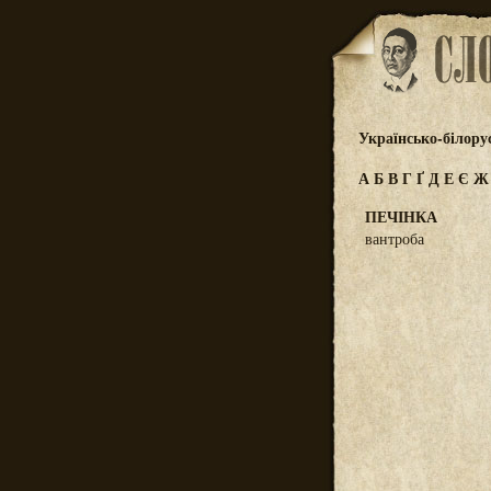
Українсько-білору
А
Б
В
Г
Ґ
Д
Е
Є
ПЕЧІНКА
вантроба