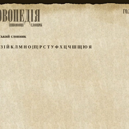
ський словник
Ж
З
І
Й
К
Л
М
Н
О
[П]
Р
С
Т
У
Ф
Х
Ц
Ч
Ш
Щ
Ю
Я