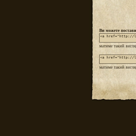
Ви можете постави
матиме такий вигл
матиме такий вигл