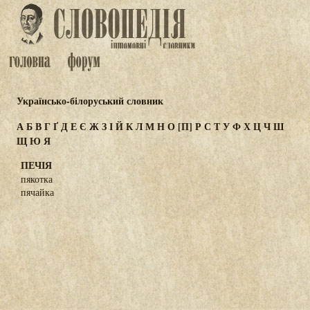
Українсько-білоруський словник
А
Б
В
Г
Ґ
Д
Е
Є
Ж
З
І
Й
К
Л
М
Н
О
[П]
Р
С
Т
У
Ф
Х
Ц
Ч
Ш
Щ
Ю
Я
ПЕЧІЯ
пякотка
пячайка