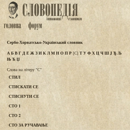
Сербо-Хорватсько-Український словник
А
Б
В
Г
Д
Е
Ж
З
И
К
Л
М
Н
О
П
Р
Т
У
Ф
Х
Ц
Ч
Ш
J
Ђ
Љ
[С]
Њ
Ћ
Џ
Слова на літеру "С"
СТИЛ
СТИСКАТИ СЕ
СТИСНУТИ СЕ
СТО 1
СТО 2
СТО ЗА РУЧАВАЊЕ