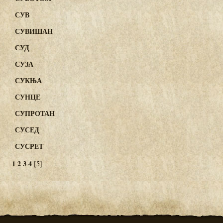
СУВ
СУВИШАН
СУД
СУЗА
СУКЊА
СУНЦЕ
СУПРОТАН
СУСЕД
СУСРЕТ
1
2
3
4
[5]