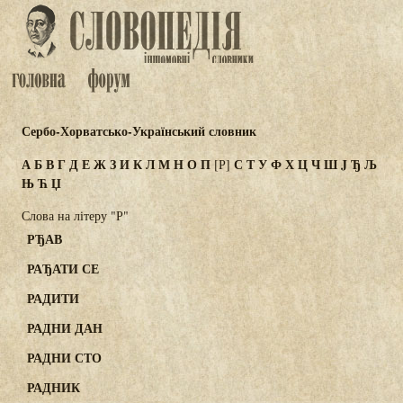
Сербо-Хорватсько-Український словник
А
Б
В
Г
Д
Е
Ж
З
И
К
Л
М
Н
О
П
С
Т
У
Ф
Х
Ц
Ч
Ш
J
Ђ
Љ
[Р]
Њ
Ћ
Џ
Слова на літеру "Р"
РЂАВ
РАЂАТИ СЕ
РАДИТИ
РАДНИ ДАН
РАДНИ СТО
РАДНИК