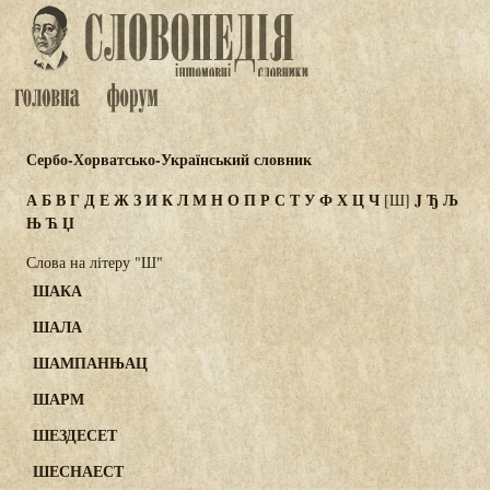
Сербо-Хорватсько-Український словник
А
Б
В
Г
Д
Е
Ж
З
И
К
Л
М
Н
О
П
Р
С
Т
У
Ф
Х
Ц
Ч
J
Ђ
Љ
[Ш]
Њ
Ћ
Џ
Слова на літеру "Ш"
ШАКА
ШАЛА
ШАМПАНЊАЦ
ШАРМ
ШЕЗДЕСЕТ
ШЕСНАЕСТ