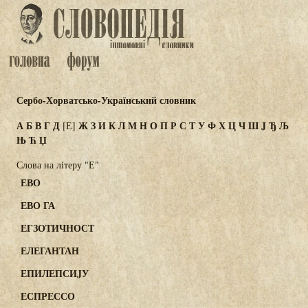
Сербо-Хорватсько-Український словник
А
Б
В
Г
Д
Ж
З
И
К
Л
М
Н
О
П
Р
С
Т
У
Ф
Х
Ц
Ч
Ш
J
Ђ
Љ
[Е]
Њ
Ћ
Џ
Слова на літеру "Е"
ЕВО
ЕВО ГА
ЕГЗОТИЧНОСТ
ЕЛЕГАНТАН
ЕПИЛЕПСИJУ
ЕСПРЕССО