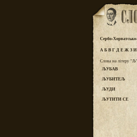
Сербо-Хорватсько
А
Б
В
Г
Д
Е
Ж
З
Слова на літеру "Љ
ЉУБАВ
ЉУБИТЕЉ
ЉУДИ
ЉУТИТИ СЕ