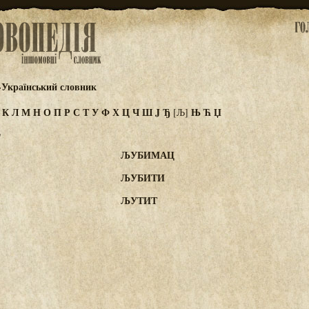
-Український словник
И
К
Л
М
Н
О
П
Р
С
Т
У
Ф
Х
Ц
Ч
Ш
J
Ђ
Њ
Ћ
Џ
[Љ]
"
ЉУБИМАЦ
ЉУБИТИ
ЉУТИТ