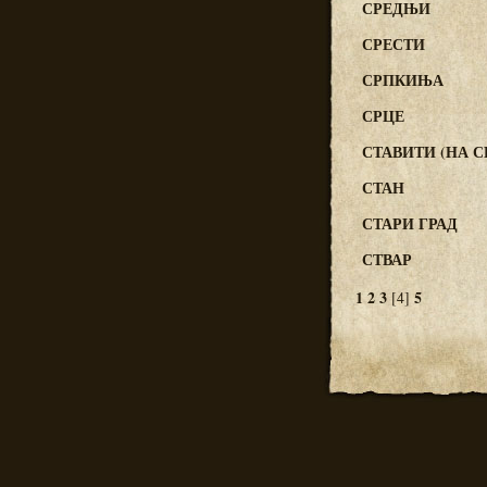
СРЕДЊИ
СРЕСТИ
СРПКИЊА
СРЦЕ
СТАВИТИ (НА С
СТАН
СТАРИ ГРАД
СТВАР
1
2
3
5
[4]