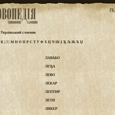
-Український словник
И
К
М
Н
О
П
Р
С
Т
У
Ф
Х
Ц
Ч
Ш
J
Ђ
Љ
Њ
Ћ
Џ
[Л]
ЛАВАБО
ЛЕЂА
ЛЕВО
ЛЕКАР
ЛЕПТИР
ЛЕТИ
ЛИКЕР