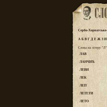
Сербо-Хорватсько
А
Б
В
Г
Д
Е
Ж
З
Слова на літеру "Л"
ЛАВ
ЛАНЧИЋ
ЛЕВИ
ЛЕК
ЛЕП
ЛЕТЕТИ
ЛЕТО