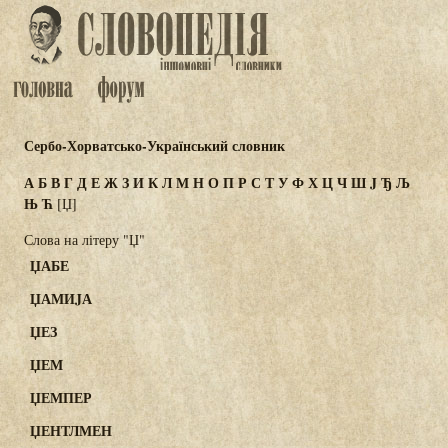
Сербо-Хорватсько-Український словник
А
Б
В
Г
Д
Е
Ж
З
И
К
Л
М
Н
О
П
Р
С
Т
У
Ф
Х
Ц
Ч
Ш
J
Ђ
Љ
Њ
Ћ
[Џ]
Слова на літеру "Џ"
ЏАБЕ
ЏАМИJА
ЏЕЗ
ЏЕМ
ЏЕМПЕР
ЏЕНТЛМЕН