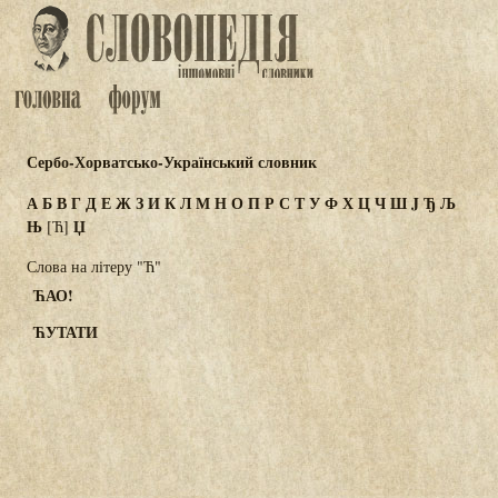
Сербо-Хорватсько-Український словник
А
Б
В
Г
Д
Е
Ж
З
И
К
Л
М
Н
О
П
Р
С
Т
У
Ф
Х
Ц
Ч
Ш
J
Ђ
Љ
Њ
Џ
[Ћ]
Слова на літеру "Ћ"
ЋАО!
ЋУТАТИ