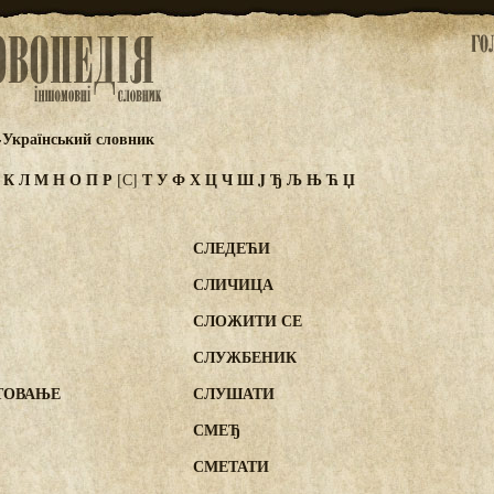
-Український словник
И
К
Л
М
Н
О
П
Р
Т
У
Ф
Х
Ц
Ч
Ш
J
Ђ
Љ
Њ
Ћ
Џ
[С]
СЛЕДЕЋИ
СЛИЧИЦА
СЛОЖИТИ СЕ
СЛУЖБЕНИК
ТОВАЊЕ
СЛУШАТИ
СМЕЂ
СМЕТАТИ