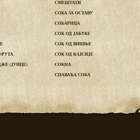
СМЕШТАТИ
СОБА ЗА ОСТАВУ
У
СОБАРИЦА
СОК ОД JАБУКЕ
ВЕ
СОК ОД ВИШЊЕ
ФРУТА
СОК ОД КАJСИJЕ
ЖЕ (JУИЦЕ)
СОКНА
СПАВАЋА СОБА