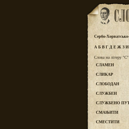
Сербо-Хорватсько
А
Б
В
Г
Д
Е
Ж
З
Слова на літеру "С"
СЛАМЕН
СЛИКАР
СЛОБОДАН
СЛУЖБЕН
СЛУЖБЕНО ПУ
СМАЊИТИ
СМЕСТИТИ