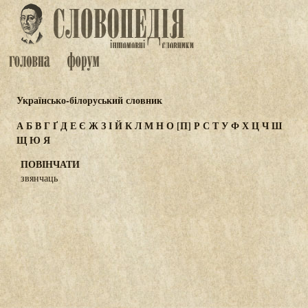
Українсько-білоруський словник
А
Б
В
Г
Ґ
Д
Е
Є
Ж
З
І
Й
К
Л
М
Н
О
[П]
Р
С
Т
У
Ф
Х
Ц
Ч
Ш
Щ
Ю
Я
ПОВІНЧАТИ
звянчаць